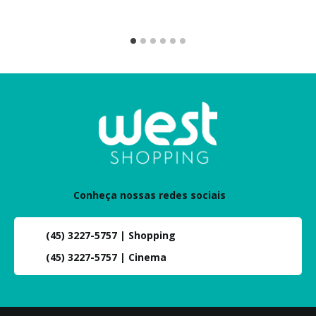
M
Conheça nossas redes sociais
(45) 3227-5757 | Shopping
(45) 3227-5757 | Cinema