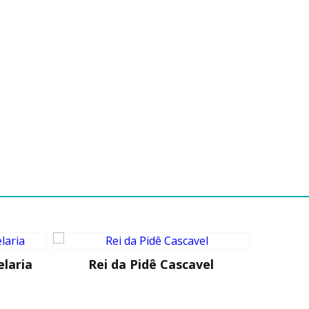
elaria
Rei da Pidê Cascavel
Hard Gy